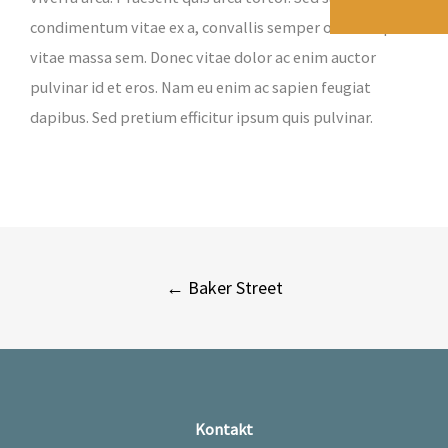
condimentum vitae ex a, convallis semper odio. Aliquam
vitae massa sem. Donec vitae dolor ac enim auctor
pulvinar id et eros. Nam eu enim ac sapien feugiat
dapibus. Sed pretium efficitur ipsum quis pulvinar.
Post
←
Baker Street
navigation
Kontakt