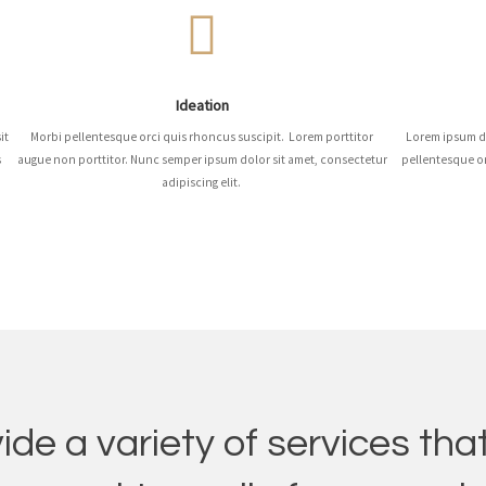
Ideation
it
Morbi pellentesque orci quis rhoncus suscipit. Lorem porttitor
Lorem ipsum do
s
augue non porttitor. Nunc semper ipsum dolor sit amet, consectetur
pellentesque or
adipiscing elit.
de a variety of services that