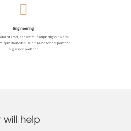
Engineering
lor sit amet, consectetur adipiscing elit. Morbi
ci quis rhoncus suscipit. Nunc semper porttitor
augue non porttitor.
 will help