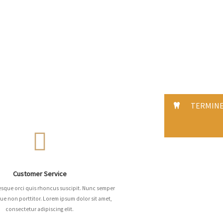
TERMIN
Customer Service
esque orci quis rhoncus suscipit. Nunc semper
gue non porttitor. Lorem ipsum dolor sit amet,
consectetur adipiscing elit.