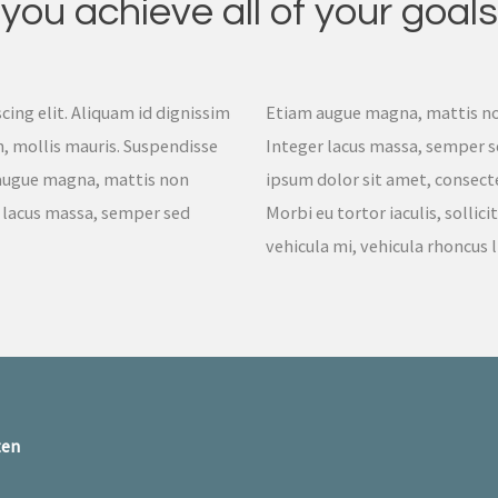
you achieve all of your goals
ing elit. Aliquam id dignissim
Etiam augue magna, mattis no
 in, mollis mauris. Suspendisse
Integer lacus massa, semper s
m augue magna, mattis non
ipsum dolor sit amet, consectet
 lacus massa, semper sed
Morbi eu tortor iaculis, sollic
vehicula mi, vehicula rhoncus 
ten