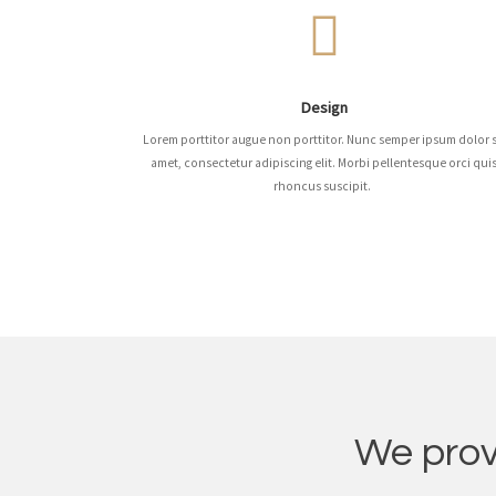
Design
Lorem porttitor augue non porttitor. Nunc semper ipsum dolor s
amet, consectetur adipiscing elit. Morbi pellentesque orci qui
rhoncus suscipit.
We provi