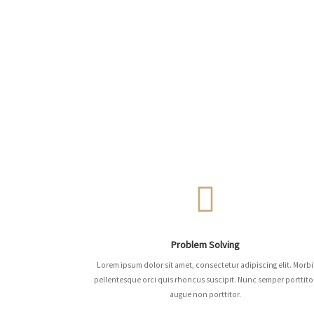
Problem Solving
Lorem ipsum dolor sit amet, consectetur adipiscing elit. Morbi
pellentesque orci quis rhoncus suscipit. Nunc semper porttito
augue non porttitor.