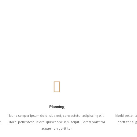
Planning
Nunc semper ipsum dolor sit amet, consectetur adipiscing elit.
Morbi pellent
r
Morbi pellentesque orci quis rhoncus suscipit. Lorem porttitor
porttitor au
augue non porttitor.