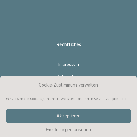
Rechtliches
Impressum
Datenschutz
Cookie-Zustimmung verwalten
Haftungsausschluss
Wir verwenden Cookies, um unsere Website und unseren Service zu optimieren.
Cookie-Richtlinie (EU)
Akzeptieren
Einstellungen ansehen